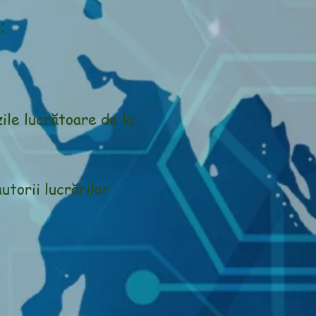
;
zile lucrătoare de la
autorii lucrărilor