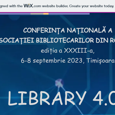
igned with the
.com
website builder. Create your website today.
CONFERINȚA NAȚIONALĂ A
OCIAȚIEI BIBLIOTECARILOR DIN 
ediția a XXXIII-a,
6-8 septembrie 2023, Timișoara
LIBRARY 4.