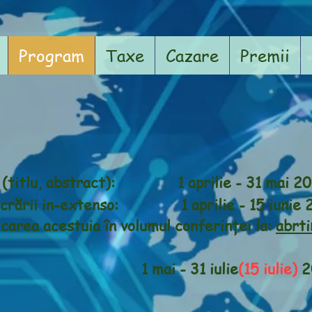
Program
Taxe
Cazare
Premii
ii (titlu, abstract): 1 aprilie - 31 mai 20
lucrării in-extenso: 1 aprilie - 15 iunie 
carea acestuia în volumul conferinței la:
abrt
ferință:
1 mai - 31 iulie
(15 iulie)
2