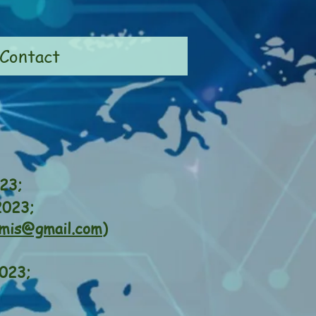
Contact
23;
2023;
imis@gmail.com
)
023;