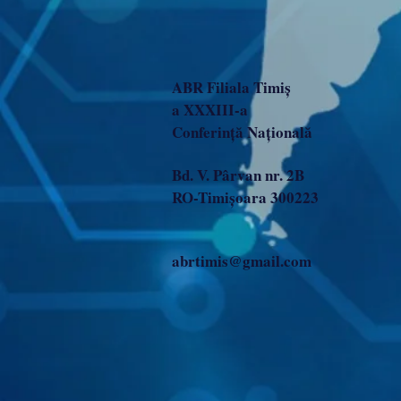
ABR Filiala Timiș
a XXXIII-a
Conferință Națională
Bd. V. Pârvan nr. 2B
RO-Timișoara 300223
abrtimis@gmail.com