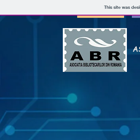
This site was des
AS