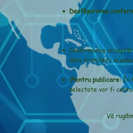
Desfășurarea co
Confirmarea acceptării
data trimiterii aceste
(Pentru publicare:
În t
selectate vor fi conta
Vă rugăm 