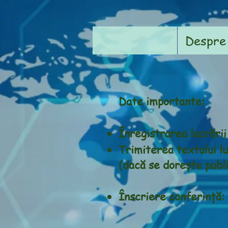
Despre
Date importante:
Înregistrarea lucrăr
Trimiterea textului 
(dacă se dorește publi
Înscriere con