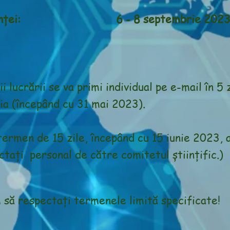
nferinței: 6 - 8 septembrie 2023
 lucrării se va primi individual pe e-mail în 5 
ia (începând cu 31 mai 2023).
ermen de 15 zile, începând cu 15 iunie 2023,
ctați personal de către comitetul științific.)
să respectați termenele limită specificate!