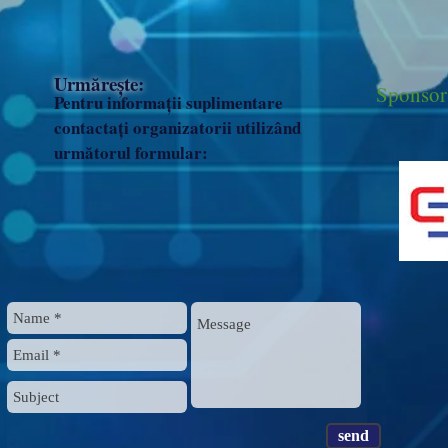
Urmărește:
Sponsor 
Pentru informații suplimentare
contactați organizatorii utilizând
următorul formular:
send