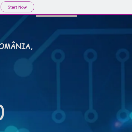
Start Now
ROMÂNIA,
0